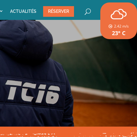
ACTUALITÉS
RÉSERVER
2.42
m/s
23° C