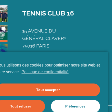
TENNIS CLUB 16
15
AVENUE DU
GÉNÉRAL CLAVERY
75016 PARIS
01 45 25 72 72
us utilisons des cookies pour optimiser notre site web et
CONTACT@TC16.FR
tre service.
Politique de confidentialité
Tout accepter
Tout refuser
Préférences