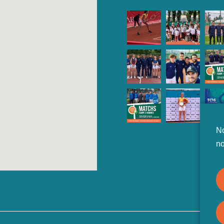
No
no