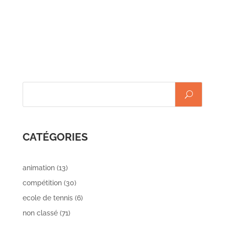
les temps ! A très vite,
background_size="initial"
L'équipe du
background_position="top_left"
background_repeat="repeat"
global_colors_info="{}"]
[et_pb_column type="4_4"
CATÉGORIES
animation
(13)
compétition
(30)
ecole de tennis
(6)
non classé
(71)