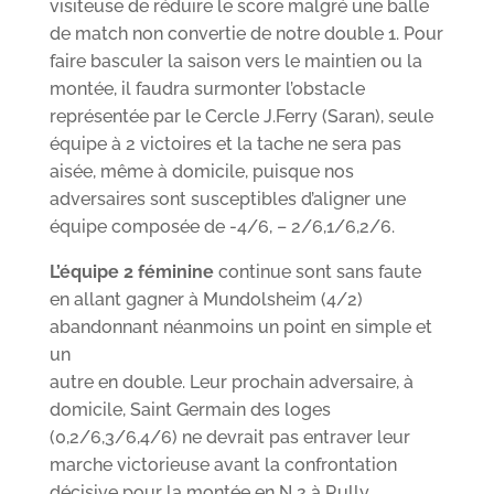
visiteuse de réduire le score malgré une balle
de match non convertie de notre double 1. Pour
faire basculer la saison vers le maintien ou la
montée, il faudra surmonter l’obstacle
représentée par le Cercle J.Ferry (Saran), seule
équipe à 2 victoires et la tache ne sera pas
aisée, même à domicile, puisque nos
adversaires sont susceptibles d’aligner une
équipe composée de -4/6, – 2/6,1/6,2/6.
L’équipe 2 féminine
continue sont sans faute
en allant gagner à Mundolsheim (4/2)
abandonnant néanmoins un point en simple et
un
autre en double. Leur prochain adversaire, à
domicile, Saint Germain des loges
(0,2/6,3/6,4/6) ne devrait pas entraver leur
marche victorieuse avant la confrontation
décisive pour la montée en N 2 à Rully.