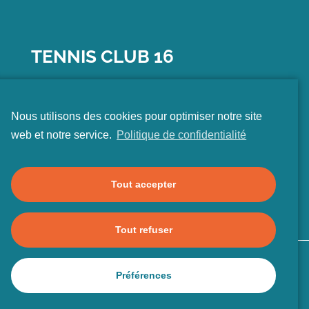
TENNIS CLUB 16
15
AVENUE DU GÉNÉRAL CLAVERY
Nous utilisons des cookies pour optimiser notre site
75016 PARIS
web et notre service.
Politique de confidentialité
01 45 25 72 72
CONTACT@TC16.FR
Tout accepter
Tout refuser
Plan du site
Mentions légales
Préférences
Politique de confidentialité