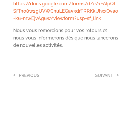
https://docs.google.com/forms/d/e/1FAIpQL
SfT308w2gUVWC3uLEGa53drTRRKkUhxxOvao
-k6-mwEjvAg6w/viewform?usp=sf_link
Nous vous remercions pour vos retours et
nous vous informerons dès que nous lancerons
de nouvelles activités.
PREVIOUS
SUIVANT
Inscriptions 2021-2022
Cours collectifs adultes :
Category: vie du club
c’est parti !
Category: vie du club
Si vous souhaitez vous inscrire
au TC16 pour la saison 2021-
Vous avez été nombreux à
2022, vous pouvez vous
manifester votre intérêt pour
renseigner et poser votre
les cours collectifs. Nous
candidature un matin de week-
avons le plaisir de vous