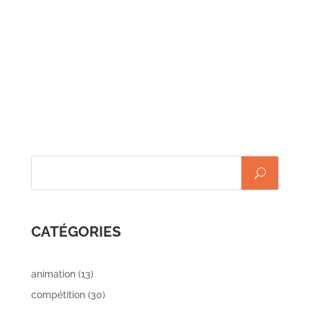
end à partir du début
annoncer qu’ils vont être mis
septembre. La saison annuelle
en place dès le retour des
au club débute officiellement le
vacances de février et
1er octobre mais vous pourrez
jusqu'à mi-juin (hors
démarrer tout de suite dès
vacances scolaires) Une
quinzaine de cours de 4
personnes ont été
CATÉGORIES
animation
(13)
compétition
(30)